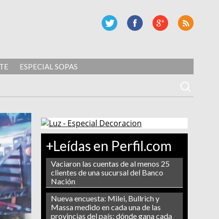
TE
ESPECIAL SOPAS
+Leídas en Perfil.com
Vaciaron las cuentas de al menos 25
clientes de una sucursal del Banco
Nación
Nueva encuesta: Milei, Bullrich y
Massa medido en cada una de las
provincias del país: dónde gana cada