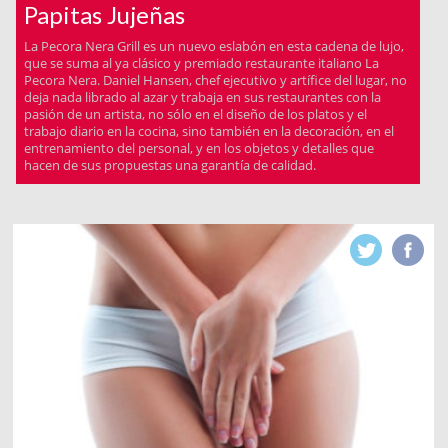
Papitas Jujeñas
La Pecora Nera Grill es un nuevo eslabón en esta cadena de lujo,
que se suma al ya clásico y premiado restaurante italiano La
Pecora Nera. Daniel Hansen, chef ejecutivo y artífice del lugar, no
deja nada librado al azar y trabaja en sus restaurantes con la
pasión de un artista, no sólo en el diseño de los platos y el
trabajo diario en la cocina, sino también en la decoración, en el
entrenamiento del personal, y en los objetos y detalles que
hacen de sus propuestas una garantía de calidad.