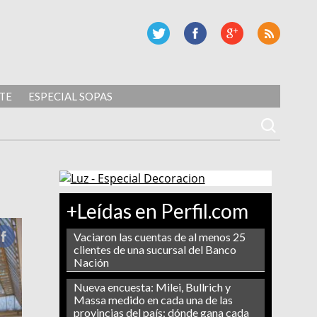
TE
ESPECIAL SOPAS
+Leídas en Perfil.com
Vaciaron las cuentas de al menos 25
clientes de una sucursal del Banco
Nación
Nueva encuesta: Milei, Bullrich y
Massa medido en cada una de las
provincias del país: dónde gana cada