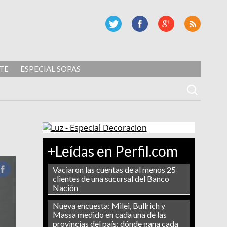
TE
ESPECIAL SOPAS
+Leídas en Perfil.com
Vaciaron las cuentas de al menos 25
clientes de una sucursal del Banco
Nación
Nueva encuesta: Milei, Bullrich y
Massa medido en cada una de las
provincias del país: dónde gana cada