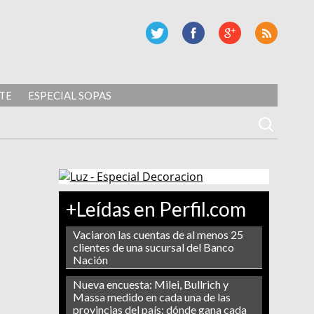
TE
ESPECIAL SOPAS
+Leídas en Perfil.com
Vaciaron las cuentas de al menos 25
clientes de una sucursal del Banco
Nación
Nueva encuesta: Milei, Bullrich y
Massa medido en cada una de las
provincias del país: dónde gana cada