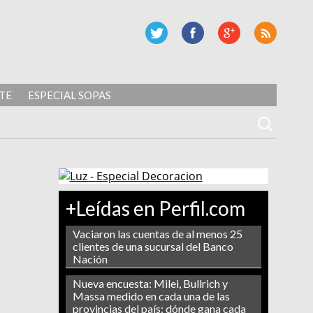
TE
ESPECIAL SOPAS
+Leídas en Perfil.com
Vaciaron las cuentas de al menos 25
clientes de una sucursal del Banco
Nación
Nueva encuesta: Milei, Bullrich y
Massa medido en cada una de las
provincias del país: dónde gana cada