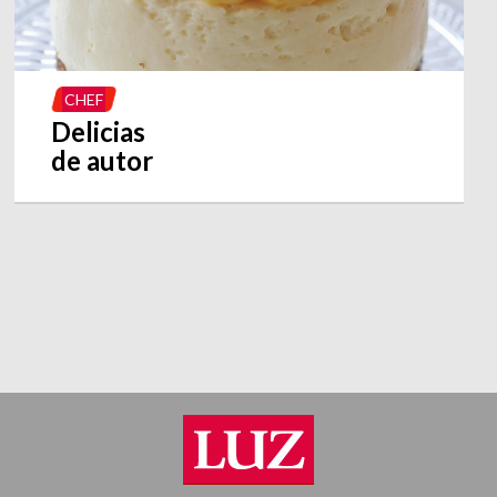
CHEF
Delicias
de autor