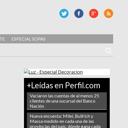
TE
ESPECIAL SOPAS
+Leídas en Perfil.com
Vaciaron las cuentas de al menos 25
clientes de una sucursal del Banco
Nación
Nueva encuesta: Milei, Bullrich y
Massa medido en cada una de las
provincias del país: dónde gana cada