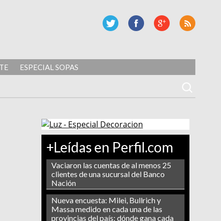
TE
ESPECIAL SOPAS
+Leídas en Perfil.com
Vaciaron las cuentas de al menos 25
clientes de una sucursal del Banco
Nación
Nueva encuesta: Milei, Bullrich y
Massa medido en cada una de las
provincias del país: dónde gana cada