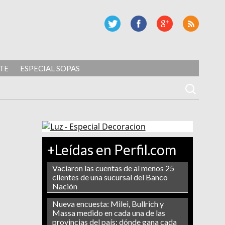
TE
ESPECIAL SOPAS
+Leídas en Perfil.com
Vaciaron las cuentas de al menos 25
clientes de una sucursal del Banco
Nación
Nueva encuesta: Milei, Bullrich y
Massa medido en cada una de las
provincias del país: dónde gana cada