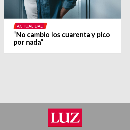
ACTUALIDAD
“No cambio los cuarenta y pico
por nada”