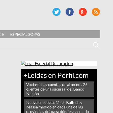
TE
ESPECIAL SOPAS
+Leídas en Perfil.com
Vaciaron las cuentas de al menos 25
clientes de una sucursal del Banco
Nación
Nueva encuesta: Milei, Bullrich y
Massa medido en cada una de las
provincias del país: dónde gana cada