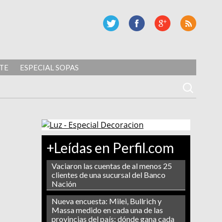
TE
ESPECIAL SOPAS
+Leídas en Perfil.com
Vaciaron las cuentas de al menos 25
clientes de una sucursal del Banco
Nación
Nueva encuesta: Milei, Bullrich y
Massa medido en cada una de las
provincias del país: dónde gana cada