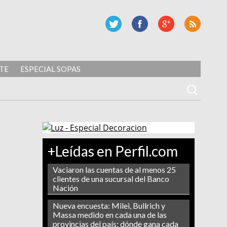
TE
ESPECIAL SOPAS
+Leídas en Perfil.com
Vaciaron las cuentas de al menos 25
clientes de una sucursal del Banco
Nación
Nueva encuesta: Milei, Bullrich y
Massa medido en cada una de las
provincias del país: dónde gana cada