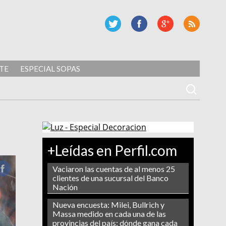
TE
ESPECIAL SOPAS
+Leídas en Perfil.com
Vaciaron las cuentas de al menos 25
clientes de una sucursal del Banco
Nación
Nueva encuesta: Milei, Bullrich y
Massa medido en cada una de las
provincias del país: dónde gana cada