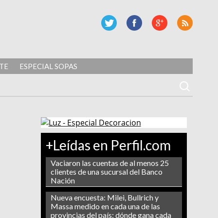
TE
ESPECIAL SOPAS
+Leídas en Perfil.com
Vaciaron las cuentas de al menos 25
clientes de una sucursal del Banco
Nación
Nueva encuesta: Milei, Bullrich y
Massa medido en cada una de las
provincias del país: dónde gana cada