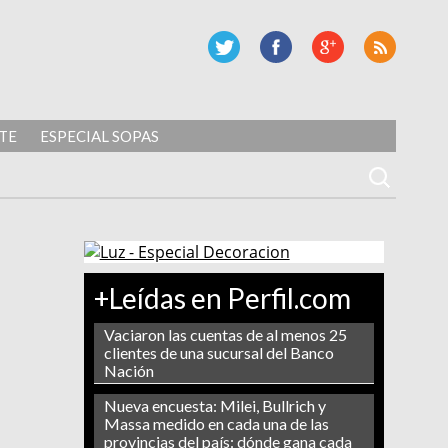
TE
ESPECIAL SOPAS
+Leídas en Perfil.com
Vaciaron las cuentas de al menos 25
clientes de una sucursal del Banco
Nación
Nueva encuesta: Milei, Bullrich y
Massa medido en cada una de las
provincias del país: dónde gana cada