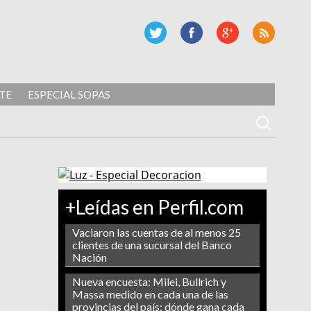
TE
ESPECIAL SOPAS
+Leídas en Perfil.com
Vaciaron las cuentas de al menos 25
clientes de una sucursal del Banco
Nación
Nueva encuesta: Milei, Bullrich y
Massa medido en cada una de las
provincias del país: dónde gana cada