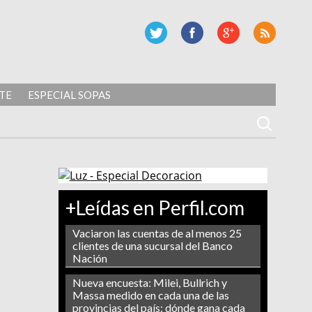
TE
ESPECIAL SOPAS
+Leídas en Perfil.com
Vaciaron las cuentas de al menos 25
clientes de una sucursal del Banco
Nación
Nueva encuesta: Milei, Bullrich y
Massa medido en cada una de las
provincias del país: dónde gana cada