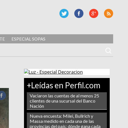
TE
ESPECIAL SOPAS
+Leídas en Perfil.com
Vaciaron las cuentas de al menos 25
clientes de una sucursal del Banco
Nación
Nueva encuesta: Milei, Bullrich y
Massa medido en cada una de las
provincias del país: dónde gana cada