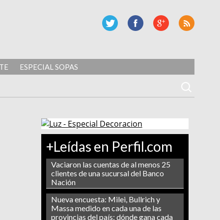
TE
ESPECIAL SOPAS
+Leídas en Perfil.com
Vaciaron las cuentas de al menos 25
clientes de una sucursal del Banco
Nación
Nueva encuesta: Milei, Bullrich y
Massa medido en cada una de las
provincias del país: dónde gana cada