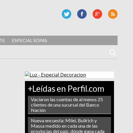
TE
ESPECIAL SOPAS
+Leídas en Perfil.com
Vaciaron las cuentas de al menos 25
clientes de una sucursal del Banco
Nación
Nueva encuesta: Milei, Bullrich y
Massa medido en cada una de las
provincias del país: dónde gana cada