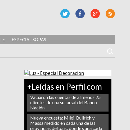
TE
ESPECIAL SOPAS
+Leídas en Perfil.com
Vaciaron las cuentas de al menos 25
clientes de una sucursal del Banco
Nación
Nueva encuesta: Milei, Bullrich y
Massa medido en cada una de las
provincias del país: dónde gana cada