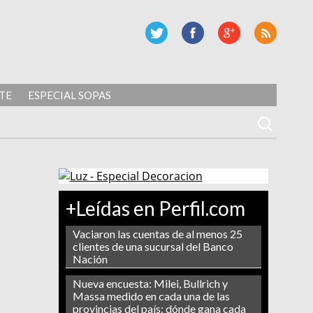
TE
ESPECIAL SOPAS
+Leídas en Perfil.com
Vaciaron las cuentas de al menos 25
clientes de una sucursal del Banco
Nación
Nueva encuesta: Milei, Bullrich y
Massa medido en cada una de las
provincias del país: dónde gana cada