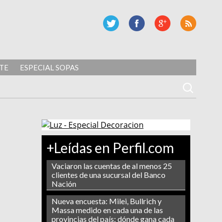
TE
ESPECIAL SOPAS
+Leídas en Perfil.com
Vaciaron las cuentas de al menos 25
clientes de una sucursal del Banco
Nación
Nueva encuesta: Milei, Bullrich y
Massa medido en cada una de las
provincias del país: dónde gana cada