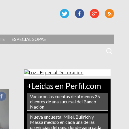
TE
ESPECIAL SOPAS
+Leídas en Perfil.com
Vaciaron las cuentas de al menos 25
clientes de una sucursal del Banco
Nación
Nueva encuesta: Milei, Bullrich y
Massa medido en cada una de las
provincias del país: dónde gana cada