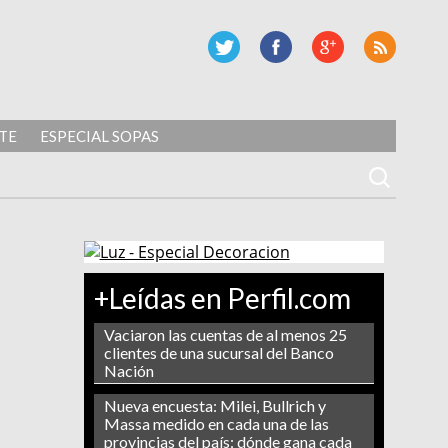
TE
ESPECIAL SOPAS
+Leídas en Perfil.com
Vaciaron las cuentas de al menos 25
clientes de una sucursal del Banco
Nación
Nueva encuesta: Milei, Bullrich y
Massa medido en cada una de las
provincias del país: dónde gana cada