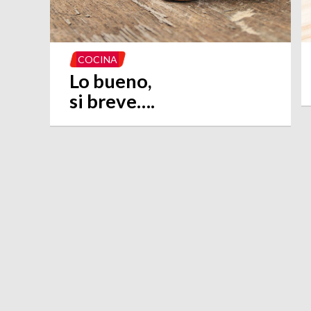
COCINA
Lo bueno,
si breve….