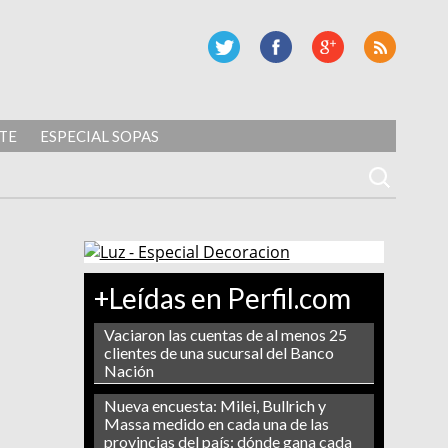
TE
ESPECIAL SOPAS
+Leídas en Perfil.com
Vaciaron las cuentas de al menos 25
clientes de una sucursal del Banco
Nación
Nueva encuesta: Milei, Bullrich y
Massa medido en cada una de las
provincias del país: dónde gana cada