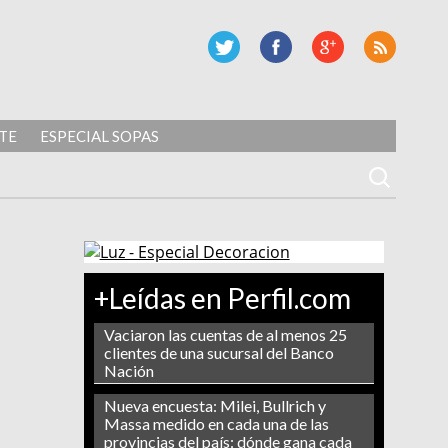
TE
ESPECIAL SOPAS
+Leídas en Perfil.com
Vaciaron las cuentas de al menos 25
clientes de una sucursal del Banco
Nación
Nueva encuesta: Milei, Bullrich y
Massa medido en cada una de las
provincias del país: dónde gana cada