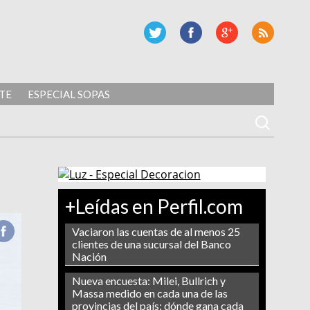
TE
ESPECIAL SOPAS
+Leídas en Perfil.com
Vaciaron las cuentas de al menos 25
clientes de una sucursal del Banco
Nación
Nueva encuesta: Milei, Bullrich y
Massa medido en cada una de las
provincias del país: dónde gana cada