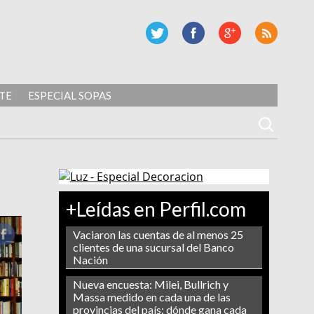
TE
ESPECIAL SOPAS
+Leídas en Perfil.com
Vaciaron las cuentas de al menos 25
clientes de una sucursal del Banco
Nación
Nueva encuesta: Milei, Bullrich y
Massa medido en cada una de las
provincias del país: dónde gana cada