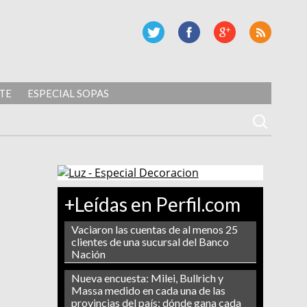
TE
ESPECIAL SOPAS
+Leídas en Perfil.com
Vaciaron las cuentas de al menos 25
clientes de una sucursal del Banco
Nación
Nueva encuesta: Milei, Bullrich y
Massa medido en cada una de las
provincias del país: dónde gana cada