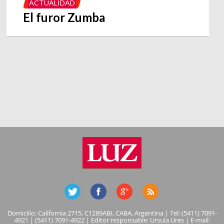
ACTUALIDAD
El furor Zumba
Domicilio: California 2715, C1289ABI, CABA, Argentina | Tel: (5411) 7091-
4921 | (5411) 7091-4922 | Editor responsable: Ursula Ures | E-mail: