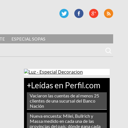
TE
ESPECIAL SOPAS
+Leídas en Perfil.com
Vaciaron las cuentas de al menos 25
clientes de una sucursal del Banco
Nación
Nueva encuesta: Milei, Bullrich y
Massa medido en cada una de las
provincias del país: dónde gana cada