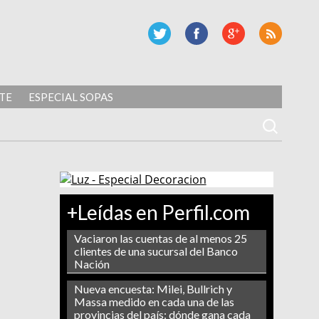
TE
ESPECIAL SOPAS
+Leídas en Perfil.com
Vaciaron las cuentas de al menos 25
clientes de una sucursal del Banco
Nación
Nueva encuesta: Milei, Bullrich y
Massa medido en cada una de las
provincias del país: dónde gana cada