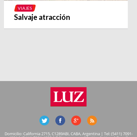
VIAJES
Salvaje atracción
Domicilio: California 2715, C1289ABI, CABA, Argentina | Tel: (5411) 7091-