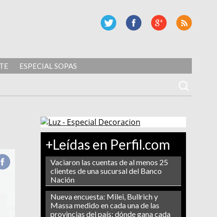
TE
ESPECIAL SOPAS
+Leídas en Perfil.com
Vaciaron las cuentas de al menos 25
clientes de una sucursal del Banco
Nación
Nueva encuesta: Milei, Bullrich y
Massa medido en cada una de las
provincias del país: dónde gana cada