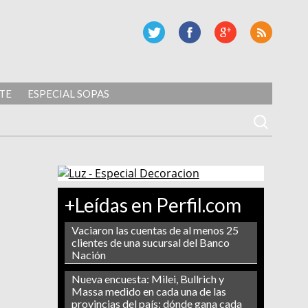
TE
ESPECIAL SOPAS
+Leídas en Perfil.com
Vaciaron las cuentas de al menos 25
clientes de una sucursal del Banco
Nación
Nueva encuesta: Milei, Bullrich y
Massa medido en cada una de las
provincias del país: dónde gana cada