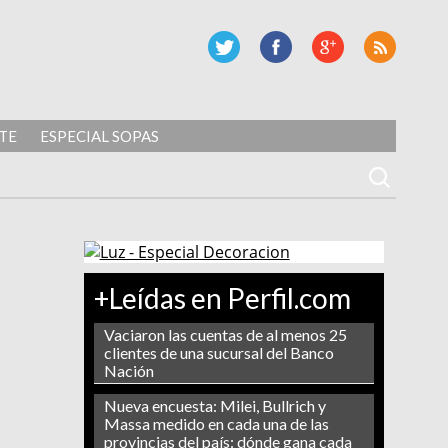
TE
ESPECIAL SOPAS
+Leídas en Perfil.com
Vaciaron las cuentas de al menos 25
clientes de una sucursal del Banco
Nación
Nueva encuesta: Milei, Bullrich y
Massa medido en cada una de las
provincias del país: dónde gana cada