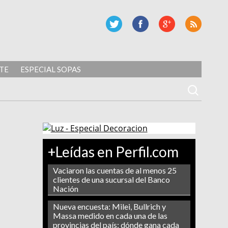
TE
ESPECIAL SOPAS
+Leídas en Perfil.com
Vaciaron las cuentas de al menos 25
clientes de una sucursal del Banco
Nación
Nueva encuesta: Milei, Bullrich y
Massa medido en cada una de las
provincias del país: dónde gana cada