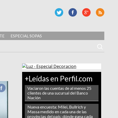
TE
ESPECIAL SOPAS
+Leídas en Perfil.com
Vaciaron las cuentas de al menos 25
clientes de una sucursal del Banco
Nación
Nueva encuesta: Milei, Bullrich y
Massa medido en cada una de las
provincias del país: dónde gana cada