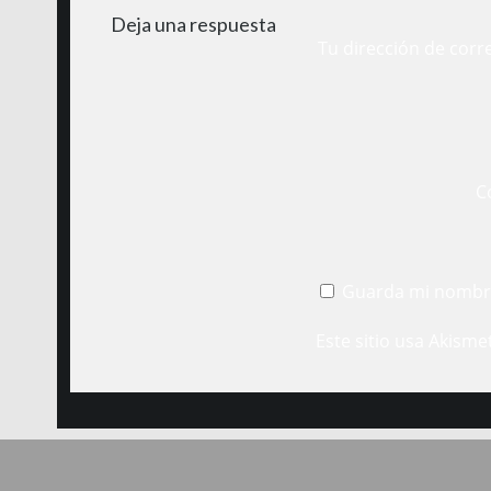
Deja una respuesta
Tu dirección de corr
C
Guarda mi nombre
Este sitio usa Akisme