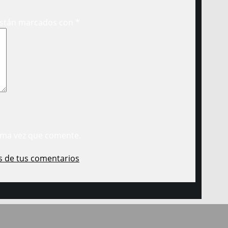
están marcados con
*
ima vez que comente.
s de tus comentarios
.