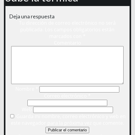
Deja una respuesta
Tu dirección de correo electrónico no será
publicada.
Los campos obligatorios están
marcados con
*
Comentario
Nombre
*
Correo electrónico
*
Web
Guarda mi nombre, correo electrónico y web en
este navegador para la próxima vez que comente.