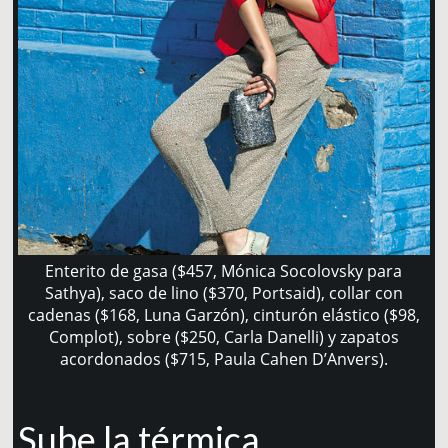
Enterito de gasa ($457, Mónica Socolovsky para
Sathya), saco de lino ($370, Portsaid), collar con
cadenas ($168, Luna Garzón), cinturón elástico ($98,
Complot), sobre ($250, Carla Danelli) y zapatos
acordonados ($715, Paula Cahen D’Anvers).
Sube la térmica