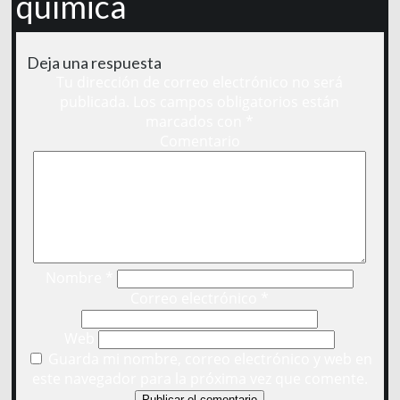
química
Deja una respuesta
Tu dirección de correo electrónico no será
publicada.
Los campos obligatorios están
marcados con
*
Comentario
Nombre
*
Correo electrónico
*
Web
Guarda mi nombre, correo electrónico y web en
este navegador para la próxima vez que comente.