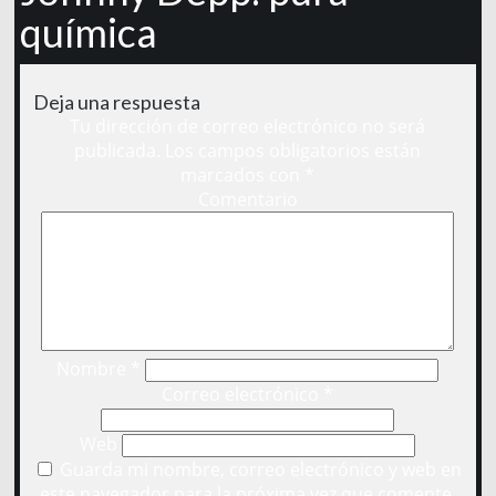
química
Deja una respuesta
Tu dirección de correo electrónico no será
publicada.
Los campos obligatorios están
marcados con
*
Comentario
Nombre
*
Correo electrónico
*
Web
Guarda mi nombre, correo electrónico y web en
este navegador para la próxima vez que comente.