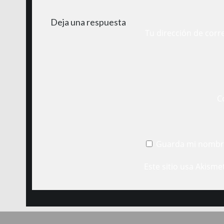
Deja una respuesta
Tu dirección de corr
C
Guarda mi nombre
Este sitio usa Akisme