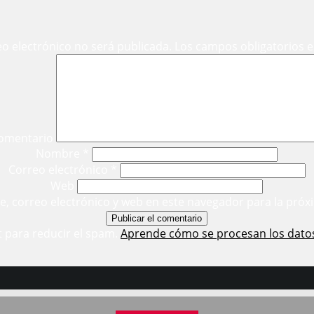
eo electrónico no será publicada.
Los campos obligatorios 
omentario
Nombre
*
Correo electrónico
*
Web
, correo electrónico y web en este navegador para la próx
t para reducir el spam.
Aprende cómo se procesan los dato