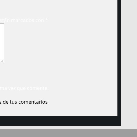
están marcados con
*
ima vez que comente.
s de tus comentarios
.