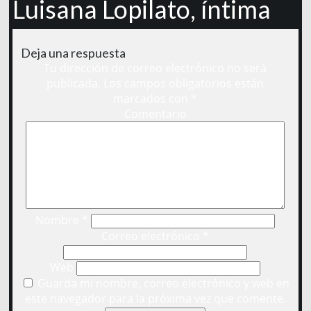
Luisana Lopilato, íntima
Deja una respuesta
Tu dirección de correo electrónico no será
publicada.
Los campos obligatorios están
marcados con
*
Comentario
Nombre
*
Correo electrónico
*
Web
Guarda mi nombre, correo electrónico y web en
este navegador para la próxima vez que comente.