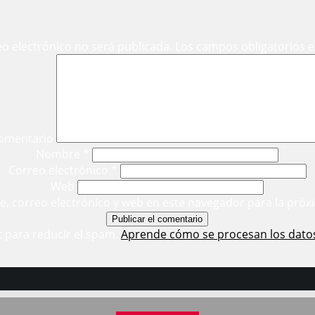
eo electrónico no será publicada.
Los campos obligatorios 
omentario
Nombre
*
Correo electrónico
*
Web
, correo electrónico y web en este navegador para la próx
t para reducir el spam.
Aprende cómo se procesan los dato