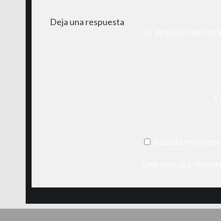
Deja una respuesta
Tu dirección de corr
C
Guarda mi nombre
Este sitio usa Akisme