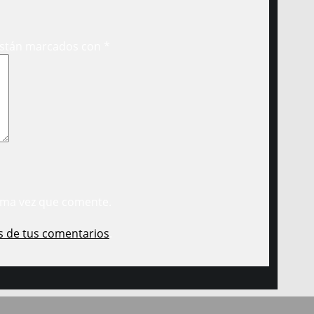
están marcados con
*
ima vez que comente.
s de tus comentarios
.