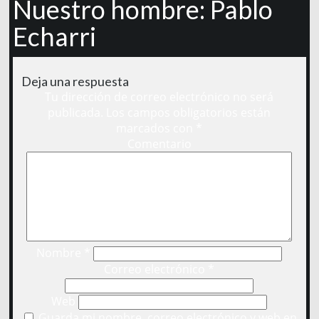
Nuestro hombre: Pablo
Echarri
Deja una respuesta
Tu dirección de correo electrónico no será
publicada.
Los campos obligatorios están
marcados con
*
Comentario
Nombre
*
Correo electrónico
*
Web
Guarda mi nombre, correo electrónico y web en