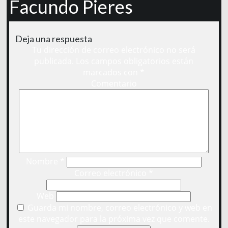
Facundo Pieres
Deja una respuesta
Tu dirección de correo electrónico no será
publicada.
Los campos obligatorios están
marcados con
*
Comentario
Nombre
*
Correo electrónico
*
Web
Guarda mi nombre, correo electrónico y web en
este navegador para la próxima vez que comente.